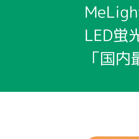
MeLig
LED
「国内