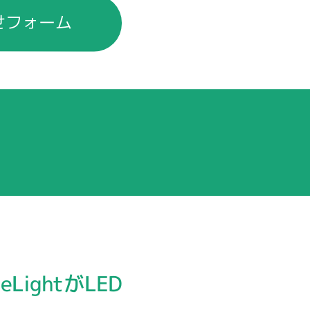
せフォーム
ightがLED